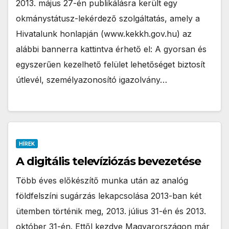
2013. május 27-én publikálásra került egy
okmánystátusz-lekérdező szolgáltatás, amely a
Hivatalunk honlapján (www.kekkh.gov.hu) az
alábbi bannerra kattintva érhető el: A gyorsan és
egyszerűen kezelhető felület lehetőséget biztosít
útlevél, személyazonosító igazolvány…
HÍREK
A digitális televíziózás bevezetése
Több éves előkészítő munka után az analóg
földfelszíni sugárzás lekapcsolása 2013-ban két
ütemben történik meg, 2013. július 31-én és 2013.
október 31-én. Ettől kezdve Magyarországon már