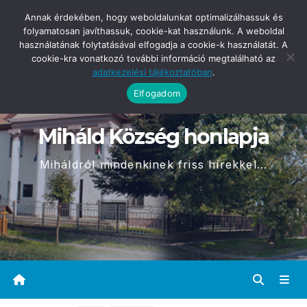
Skip
2026-08-10
Annak érdekében, hogy weboldalunkat optimalizálhassuk és
07:33
to
folyamatosan javíthassuk, cookie-kat használunk. A weboldal
használatának folytatásával elfogadja a cookie-k használatát. A
content
cookie-kra vonatkozó további információ megtalálható az
adatkezelési tájékoztatóban
.
Elfogadom
Miháld Község honlapja
Miháldról mindenkinek friss hírekkel...