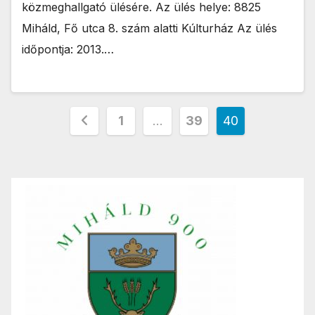
közmeghallgató ülésére. Az ülés helye: 8825
Miháld, Fő utca 8. szám alatti Kúlturház Az ülés
időpontja: 2013.…
Bejegyzések
1
…
39
40
lapozása