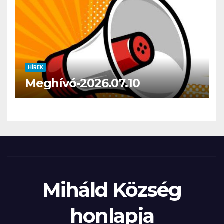
HÍREK
Meghívó-2026.07.10
Miháld Község
honlapja