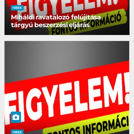
HÍREK
Miháldi ravatalozó felújítása
tárgyú beszerzési eljárás
HÍREK