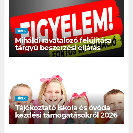
HÍREK
Miháldi ravatalozó felújítása
tárgyú beszerzési eljárás
HÍREK
Tájékoztató iskola és óvóda
kezdési támogatásokról 2026