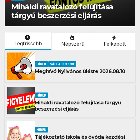
Tájékoztató iskola és óvóda
kezdési támogatásokról 2026
Legfrissebb
Népszerű
Felkapott
HÍREK
VÁLLALKOZÓK
Meghívó Nyilvános ülésre 2026.08.10
HÍREK
Miháldi ravatalozó felújítása tárgyú
beszerzési eljárás
HÍREK
Tájékoztató iskola és óvóda kezdési