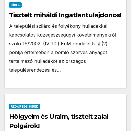
HÍREK
Tisztelt miháldi Ingatlantulajdonos!
A települési szilárd és folyékony hulladékkal
kapcsolatos közegészségügyi követelményekről
szóló 16/2002. (IV. 10.) EüM rendelet 5. § (2)
pontja értelmében a bomló szerves anyagot
tartalmazó hulladékot az országos
településrendezési és…
REDŐRSÉGI HÍREK
Hölgyeim és Uraim, tisztelt zalai
Polgárok!