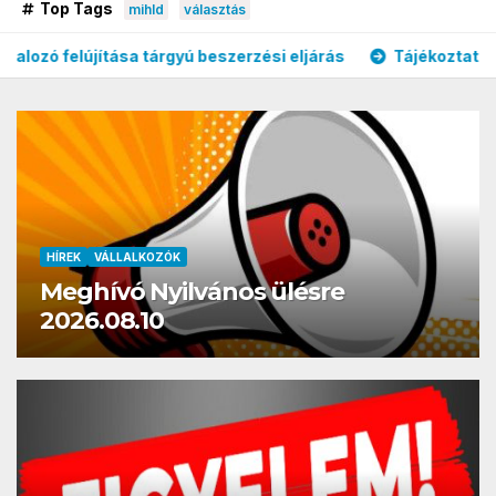
Top Tags
mihld
választás
lújítása tárgyú beszerzési eljárás
Tájékoztató iskola és
HÍREK
VÁLLALKOZÓK
Meghívó Nyilvános ülésre
2026.08.10