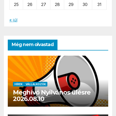
25
26
27
28
29
30
31
« júl
Még nem olvastad
HÍREK
VÁLLALKOZÓK
Meghívó Nyilvános ülésre
2026.08.10