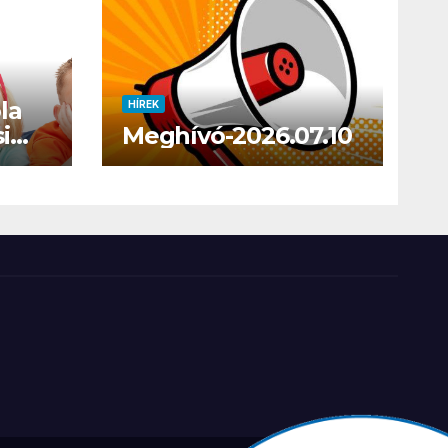
la
HÍREK
i
Meghívó-2026.07.10