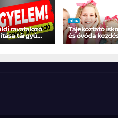
HÍREK
ldi ravatalozó
Tájékoztató isko
jítása tárgyú
és óvóda kezdés
erzési eljárás
támogatásokról
2026