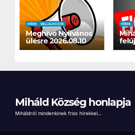
HÍREK
VÁLLALKOZÓK
HÍREK
Meghívó Nyilvános
Mihá
ülésre 2026.08.10
felú
besz
Miháld Község honlapja
Miháldról mindenkinek friss hírekkel...