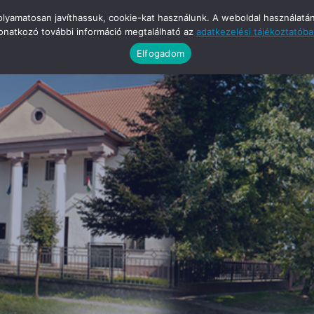
yamatosan javíthassuk, cookie-kat használunk. A weboldal használatának
onatkozó további információ megtalálható az
adatkezelési tájékoztatób
Elfogadom