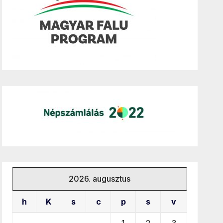
2026. augusztus
h
K
s
c
p
s
v