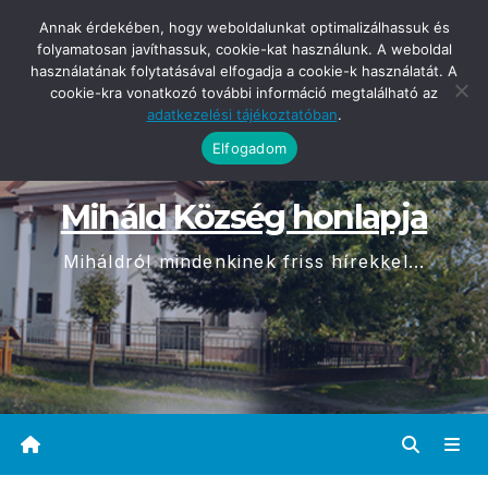
Skip
2026-08-07
Annak érdekében, hogy weboldalunkat optimalizálhassuk és
15:25
to
folyamatosan javíthassuk, cookie-kat használunk. A weboldal
használatának folytatásával elfogadja a cookie-k használatát. A
content
cookie-kra vonatkozó további információ megtalálható az
adatkezelési tájékoztatóban
.
Elfogadom
Miháld Község honlapja
Miháldról mindenkinek friss hírekkel...