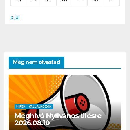
« júl
Még nem olvastad
HÍREK
VÁLLALKOZÓK
Meghívó Nyilvános ülésre
2026.08.10