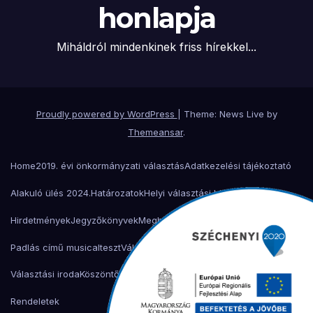
honlapja
Miháldról mindenkinek friss hírekkel...
Proudly powered by WordPress
|
Theme: News Live by
Themeansar
.
Home
2019. évi önkormányzati választás
Adatkezelési tájékoztató
Alakuló ülés 2024.
Határozatok
Helyi választási bizottság
Hirdetmények
Jegyzőkönyvek
Meghívók
Miháld 900 éves ünnepség
Padlás című musical
teszt
Választási bizottság
Választási iroda
Választási iroda
Köszöntő
Településtörténet
Önkormányzat
Helyi adó
Rendeletek