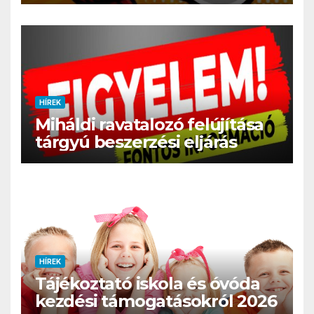
HÍREK
Miháldi ravatalozó felújítása
tárgyú beszerzési eljárás
HÍREK
Tájékoztató iskola és óvóda
kezdési támogatásokról 2026