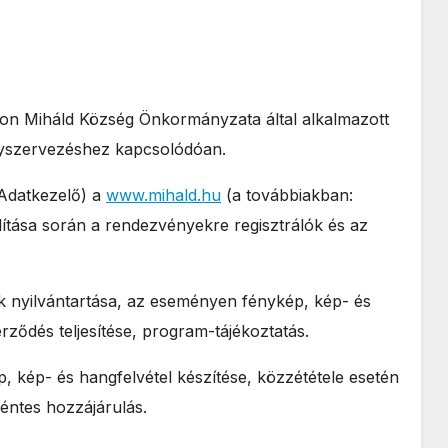
jtson Miháld Község Önkormányzata által alkalmazott
ényszervezéshez kapcsolódóan.
Adatkezelő) a
www.mihald.hu
(a továbbiakban:
tása során a rendezvényekre regisztrálók és az
k nyilvántartása, az eseményen fénykép, kép- és
rződés teljesítése, program-tájékoztatás.
, kép- és hangfelvétel készítése, közzététele esetén
éntes hozzájárulás.