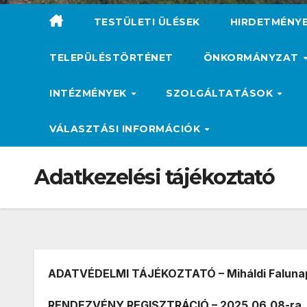
TESTÜLETI ÜLÉSEK
HIRDETMÉNY
TELEPÜLÉSTÖRTÉNET
ÖNKORMÁNYZAT
INTÉZMÉNYEK
SZOLGÁLTATÁSOK
VÁLASZTÁSI INFORMÁCIÓK
Adatkezelési tájékoztató
ADATVÉDELMI TÁJÉKOZTATÓ – Miháldi Falunap
RENDEZVÉNY REGISZTRÁCIÓ – 2025.06.08-ra