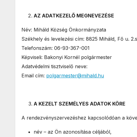
AZ ADATKEZELŐ MEGNEVEZÉSE
Név: Miháld Község Önkormányzata
Székhely és levelezési cím: 8825 Miháld, Fő u. 2.s
Telefonszám: 06-93-367-001
Képviseli: Bakonyi Kornél polgármester
Adatvédelmi tisztviselő neve:
Email cím:
polgarmester@mihald.hu
A KEZELT SZEMÉLYES ADATOK KÖRE
A rendezvényszervezéshez kapcsolódóan a követk
név – az Ön azonosítása céljából,