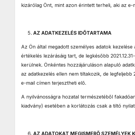
kizárólag Önt, mint azon érintett terheli, aki az e-m
AZ ADATKEZELÉS IDŐTARTAMA
Az Ön által megadott személyes adatok kezelése
értékelés lezárásáig tart, de legkésőbb 2021.12.3
kerülnek. Önkéntes hozzájáruláson alapuló adatke
az adatkezelés ellen nem tiltakozik, de legfeljebb 
e-mail címen terjesztheti elő.
A nyilvánosságra hozatal természetéből fakadóa
kiadvány) esetében a korlátozás csak a tiltó nyil
AZ ADATOKAT MEGISMERŐ SZEMÉLYEK 