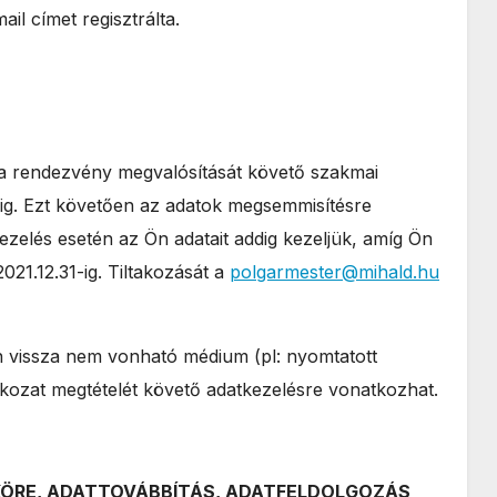
ail címet regisztrálta.
 a rendezvény megvalósítását követő szakmai
1-ig. Ezt követően az adatok megsemmisítésre
zelés esetén az Ön adatait addig kezeljük, amíg Ön
2021.12.31-ig. Tiltakozását a
polgarmester@mihald.hu
n vissza nem vonható médium (pl: nyomtatott
atkozat megtételét követő adatkezelésre vonatkozhat.
KÖRE, ADATTOVÁBBÍTÁS, ADATFELDOLGOZÁS