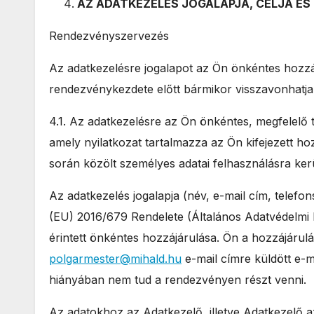
AZ ADATKEZELÉS JOGALAPJA, CÉLJA É
Rendezvényszervezés
Az adatkezelésre jogalapot az Ön önkéntes hozzáj
rendezvénykezdete előtt bármikor visszavonhatja,
4.1. Az adatkezelésre az Ön önkéntes, megfelelő t
amely nyilatkozat tartalmazza az Ön kifejezett h
során közölt személyes adatai felhasználásra ker
Az adatkezelés jogalapja (név, e-mail cím, telef
(EU) 2016/679 Rendelete (Általános Adatvédelmi Re
érintett önkéntes hozzájárulása. Ön a hozzájárul
polgarmester@mihald.hu
e-mail címre küldött e-m
hiányában nem tud a rendezvényen részt venni.
Az adatokhoz az Adatkezelő, illetve Adatkezelő 