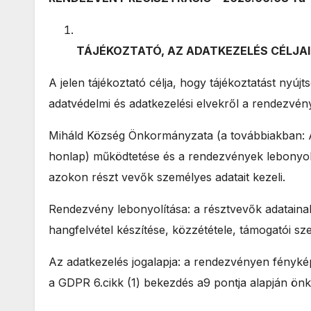
TÁJÉKOZTATÓ, AZ ADATKEZELÉS CÉLJAI
A jelen tájékoztató célja, hogy tájékoztatást nyú
adatvédelmi és adatkezelési elvekről a rendezv
Miháld Község Önkormányzata (a továbbiakban: 
honlap) működtetése és a rendezvények lebonyolí
azokon részt vevők személyes adatait kezeli.
Rendezvény lebonyolítása: a résztvevők adataina
hangfelvétel készítése, közzététele, támogatói sze
Az adatkezelés jogalapja: a rendezvényen fénykép
a GDPR 6.cikk (1) bekezdés a9 pontja alapján önk