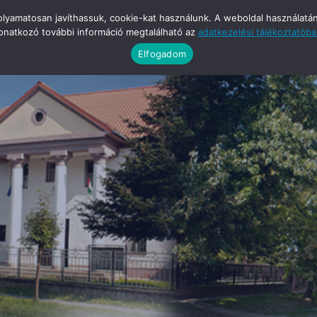
yamatosan javíthassuk, cookie-kat használunk. A weboldal használatának
onatkozó további információ megtalálható az
adatkezelési tájékoztatób
Elfogadom