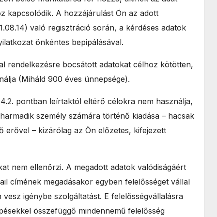
z kapcsolódik. A hozzájárulást Ön az adott
08.14) való regisztráció során, a kérdéses adatok
ilatkozat önkéntes bepipálásával.
tal rendelkezésre bocsátott adatokat célhoz kötötten,
nálja (Miháld 900 éves ünnepsége).
.2. pontban leírtaktól eltérő célokra nem használja,
k harmadik személy számára történő kiadása – hacsak
 erővel – kizárólag az Ön előzetes, kifejezett
at nem ellenőrzi. A megadott adatok valódiságáért
ail címének megadásakor egyben felelősséget vállal
vesz igénybe szolgáltatást. E felelősségvállalásra
elépésekkel összefüggő mindennemű felelősség