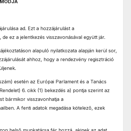
S MÓDJA
árulása ad. Ezt a hozzájárulást a
 de ez a jelentkezés visszavonásával együtt jár.
ájékoztatáson alapuló nyilatkozata alapján kerül sor,
ozzájárulását ahhoz, hogy a rendezvény regisztráció
üljenek.
onszám) esetén az Európai Parlament és a Tanács
ndelet) 6. cikk (1) bekezdés a) pontja szerint az
ást bármikor visszavonhatja a
ailben. A fenti adatok megadása kötelező, ezek
azon belső munkatársa fér hozzá, akinek az adat