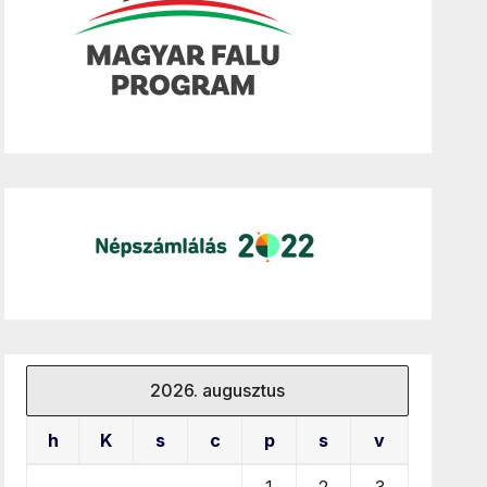
2026. augusztus
h
K
s
c
p
s
v