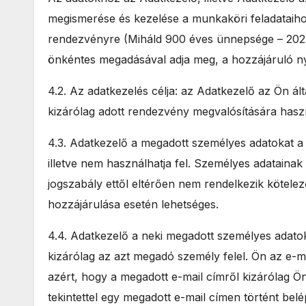
megismerése és kezelése a munkaköri feladataiho
rendezvényre (Miháld 900 éves ünnepsége – 2021.
önkéntes megadásával adja meg, a hozzájáruló ny
4.2. Az adatkezelés célja: az Adatkezelő az Ön ál
kizárólag adott rendezvény megvalósítására hasz
4.3. Adatkezelő a megadott személyes adatokat a 4
illetve nem használhatja fel. Személyes adataina
jogszabály ettől eltérően nem rendelkezik kötelező
hozzájárulása esetén lehetséges.
4.4. Adatkezelő a neki megadott személyes adatok
kizárólag az azt megadó személy felel. Ön az e-m
azért, hogy a megadott e-mail címről kizárólag Ön 
tekintettel egy megadott e-mail címen történt b