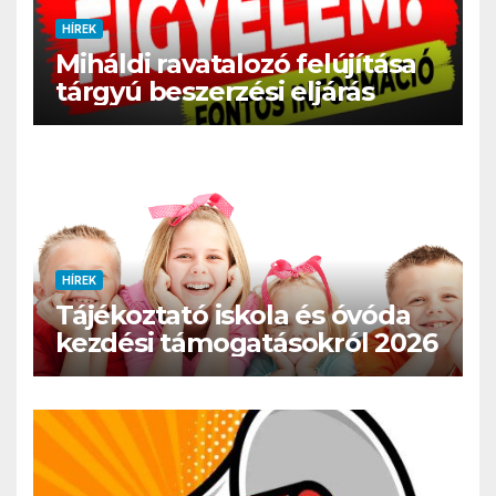
HÍREK
Miháldi ravatalozó felújítása
tárgyú beszerzési eljárás
HÍREK
Tájékoztató iskola és óvóda
kezdési támogatásokról 2026