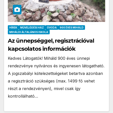
HÍREK
MŰVELŐDÉSI HÁZ
ÓVODA
900 ÉVES MIHÁLD
MIHÁLDI ÁLTALÁNOS ISKOLA
Az ünnepséggel, regisztrációval
kapcsolatos információk
Kedves Látogatók! Miháld 900 éves ünnepi
rendezvénye nyilvános és ingyenesen látogatható.
A jogszabályi kötelezettségeket betartva azonban
a regisztráció szükséges (max. 1499 fő vehet
részt a rendezvényen), mivel csak így
kontrollálható…