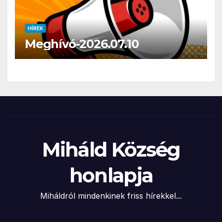
HÍREK
Meghívó-2026.07.10
Miháld Község
honlapja
Miháldról mindenkinek friss hírekkel...