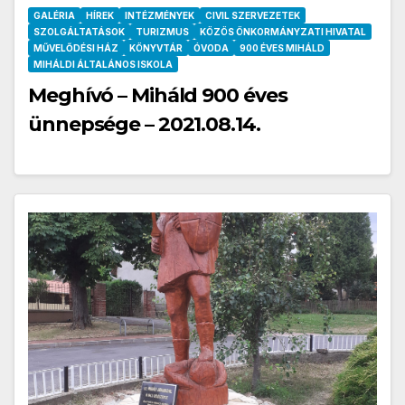
GALÉRIA
HÍREK
INTÉZMÉNYEK
CIVIL SZERVEZETEK
SZOLGÁLTATÁSOK
TURIZMUS
KÖZÖS ÖNKORMÁNYZATI HIVATAL
MŰVELŐDÉSI HÁZ
KÖNYVTÁR
ÓVODA
900 ÉVES MIHÁLD
MIHÁLDI ÁLTALÁNOS ISKOLA
Meghívó – Miháld 900 éves
ünnepsége – 2021.08.14.