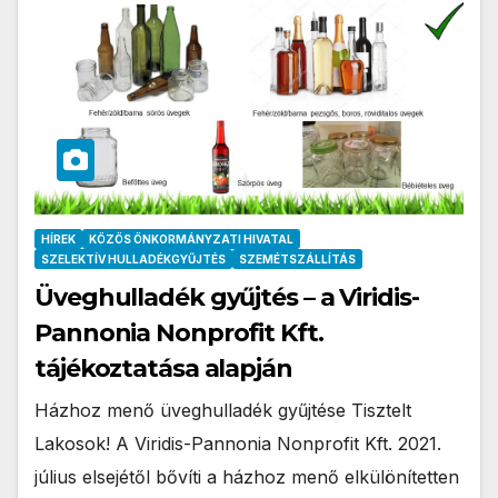
HÍREK
KÖZÖS ÖNKORMÁNYZATI HIVATAL
SZELEKTÍV HULLADÉKGYŰJTÉS
SZEMÉTSZÁLLÍTÁS
Üveghulladék gyűjtés – a Viridis-
Pannonia Nonprofit Kft.
tájékoztatása alapján
Házhoz menő üveghulladék gyűjtése Tisztelt
Lakosok! A Viridis-Pannonia Nonprofit Kft. 2021.
július elsejétől bővíti a házhoz menő elkülönítetten