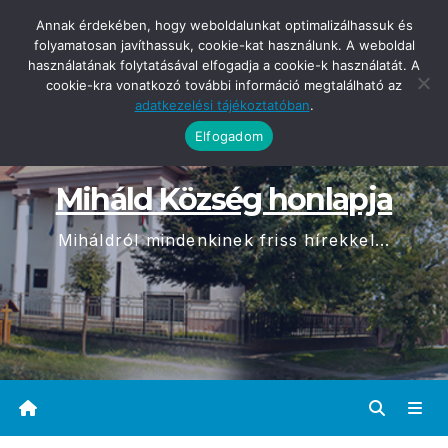
Skip
2026-08-07
Annak érdekében, hogy weboldalunkat optimalizálhassuk és
21:48
to
folyamatosan javíthassuk, cookie-kat használunk. A weboldal
használatának folytatásával elfogadja a cookie-k használatát. A
content
cookie-kra vonatkozó további információ megtalálható az
adatkezelési tájékoztatóban
.
Elfogadom
Miháld Község honlapja
Miháldról mindenkinek friss hírekkel...