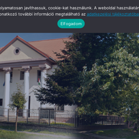
yamatosan javíthassuk, cookie-kat használunk. A weboldal használatának
onatkozó további információ megtalálható az
adatkezelési tájékoztatób
Elfogadom