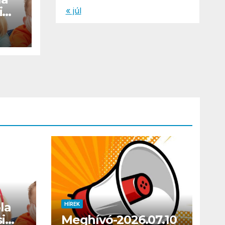
i
« júl
la
HÍREK
i
Meghívó-2026.07.10