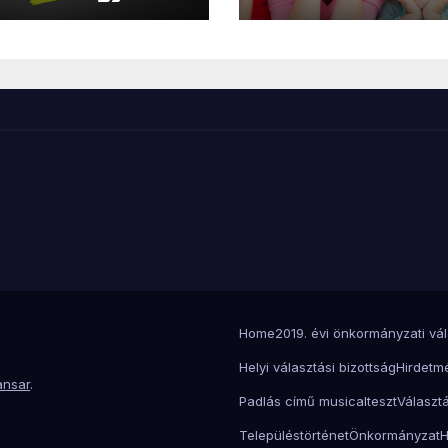
erzési eljárás
támogatásokról
2026
Home
2019. évi önkormányzati vá
Helyi választási bizottság
Hirdetm
nsar
.
Padlás című musical
teszt
Választá
Településtörténet
Önkormányzat
H