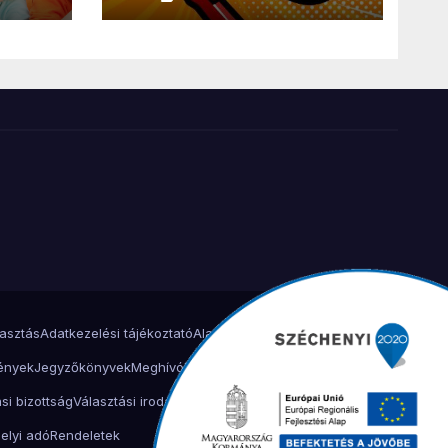
lasztás
Adatkezelési tájékoztató
Alakuló ülés 2024.
Határozatok
ények
Jegyzőkönyvek
Meghívók
Miháld 900 éves ünnepség
si bizottság
Választási iroda
Választási iroda
Köszöntő
elyi adó
Rendeletek