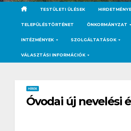
TESTÜLETI ÜLÉSEK
HIRDETMÉNY
TELEPÜLÉSTÖRTÉNET
ÖNKORMÁNYZAT
INTÉZMÉNYEK
SZOLGÁLTATÁSOK
VÁLASZTÁSI INFORMÁCIÓK
HÍREK
Óvodai új nevelési é