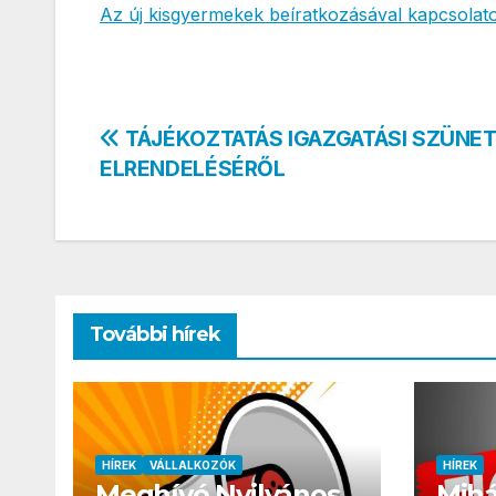
Az új kisgyermekek beíratkozásával kapcsolato
Bejegyzés
TÁJÉKOZTATÁS IGAZGATÁSI SZÜNE
ELRENDELÉSÉRŐL
navigáció
További hírek
HÍREK
VÁLLALKOZÓK
HÍREK
Meghívó Nyilvános
Mihá