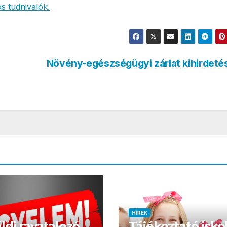
s tudnivalók.
T
Növény-egészségügyi zárlat kihirdet
HÍREK
ldi ravatalozó
Tájékoztató isko