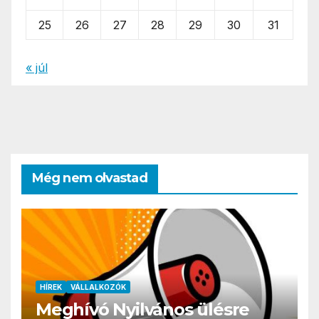
25
26
27
28
29
30
31
« júl
Még nem olvastad
HÍREK
VÁLLALKOZÓK
Meghívó Nyilvános ülésre