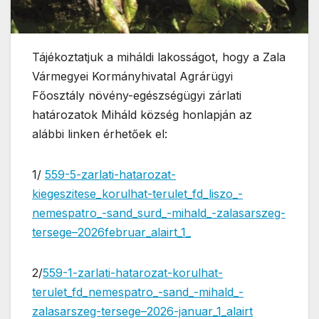
Tájékoztatjuk a miháldi lakosságot, hogy a Zala
Vármegyei Kormányhivatal Agrárügyi
Főosztály növény-egészségügyi zárlati
határozatok Miháld község honlapján az
alábbi linken érhetőek el:
1/
559-5-zarlati-hatarozat-
kiegeszitese_korulhat-terulet_fd_liszo_-
nemespatro_-sand_surd_-mihald_-zalasarszeg-
tersege–2026februar_alairt_1_
2/
559-1-zarlati-hatarozat-korulhat-
terulet_fd_nemespatro_-sand_-mihald_-
zalasarszeg-tersege–2026-januar_1_alairt