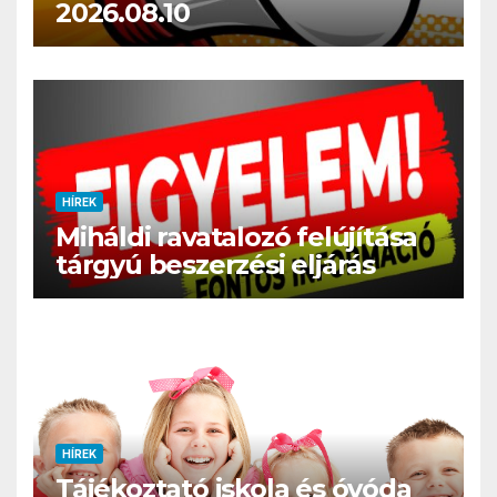
2026.08.10
HÍREK
Miháldi ravatalozó felújítása
tárgyú beszerzési eljárás
HÍREK
Tájékoztató iskola és óvóda