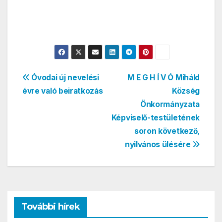
Bejegyzés
Óvodai új nevelési
M E G H Í V Ó Miháld
évre való beiratkozás
Község
navigáció
Önkormányzata
Képviselő-testületének
soron következő,
nyilvános ülésére
További hírek