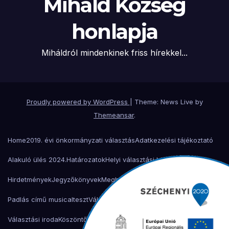
Miháld Község
honlapja
Miháldról mindenkinek friss hírekkel...
Proudly powered by WordPress
|
Theme: News Live by
Themeansar
.
Home
2019. évi önkormányzati választás
Adatkezelési tájékoztató
Alakuló ülés 2024.
Határozatok
Helyi választási bizottság
Hirdetmények
Jegyzőkönyvek
Meghívók
Miháld 900 éves ünnepség
Padlás című musical
teszt
Választási bizottság
Választási iroda
Választási iroda
Köszöntő
Településtörténet
Önkormányzat
Helyi adó