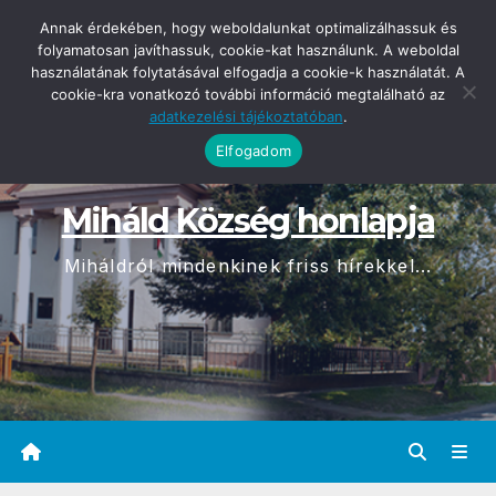
Skip
2026-08-08
Annak érdekében, hogy weboldalunkat optimalizálhassuk és
15:32
to
folyamatosan javíthassuk, cookie-kat használunk. A weboldal
használatának folytatásával elfogadja a cookie-k használatát. A
content
cookie-kra vonatkozó további információ megtalálható az
adatkezelési tájékoztatóban
.
Elfogadom
Miháld Község honlapja
Miháldról mindenkinek friss hírekkel...