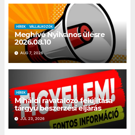
HÍREK
VÁLLALKOZÓK
Meghívó Nyilvános ülésre
2026.08.10
AUG 7, 2026
HÍREK
Miháldi ravatalozó felújítása
tárgyú beszerzési eljárás
JÚL 23, 2026