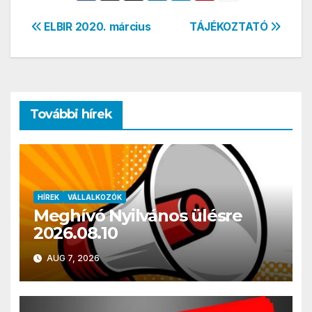
Bejegyzés
ELBIR 2020. március
TÁJÉKOZTATÓ
navigáció
További hírek
HÍREK
VÁLLALKOZÓK
Meghívó Nyilvános ülésre
2026.08.10
AUG 7, 2026