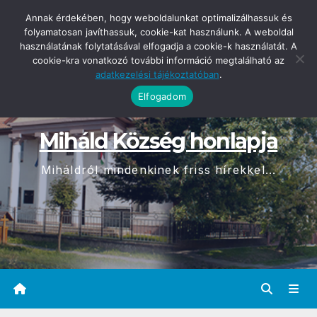
Skip
2026-08-10
Annak érdekében, hogy weboldalunkat optimalizálhassuk és
05:57
to
folyamatosan javíthassuk, cookie-kat használunk. A weboldal
használatának folytatásával elfogadja a cookie-k használatát. A
content
cookie-kra vonatkozó további információ megtalálható az
adatkezelési tájékoztatóban
.
Elfogadom
Miháld Község honlapja
Miháldról mindenkinek friss hírekkel...