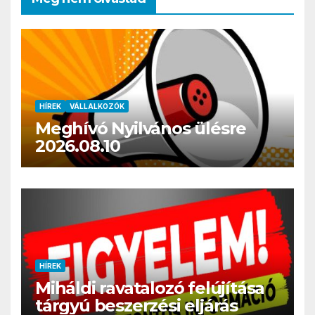
HÍREK
VÁLLALKOZÓK
Meghívó Nyilvános ülésre
2026.08.10
HÍREK
Miháldi ravatalozó felújítása
tárgyú beszerzési eljárás