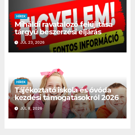
HÍREK
Miháldi ravatalozó felújítása
tárgyú beszerzési eljárás
JÚL 23, 2026
HÍREK
Tájékoztató iskola és óvóda
kezdési támogatásokról 2026
JÚL 8, 2026