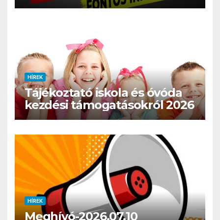
HÍREK
Tájékoztató iskola és óvóda
kezdési támogatásokról 2026
HÍREK
Meghívó-2026.07.10