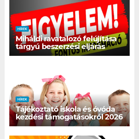
HÍREK
Miháldi ravatalozó felújítása
tárgyú beszerzési eljárás
HÍREK
Tájékoztató iskola és óvóda
kezdési támogatásokról 2026