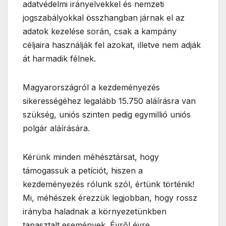
adatvédelmi irányelvekkel és nemzeti
jogszabályokkal összhangban járnak el az
adatok kezelése során, csak a kampány
céljaira használják fel azokat, illetve nem adják
át harmadik félnek.
Magyarországról a kezdeményezés
sikerességéhez legalább 15.750 aláírásra van
szükség, uniós szinten pedig egymillió uniós
polgár aláírására.
Kérünk minden méhésztársat, hogy
támogassuk a petíciót, hiszen a
kezdeményezés rólunk szól, értünk történik!
Mi, méhészek érezzük legjobban, hogy rossz
irányba haladnak a környezetünkben
tapasztalt események. Évről évre