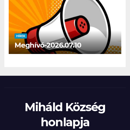
HÍREK
Meghívó-2026.07.10
Miháld Község
honlapja