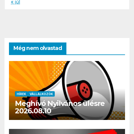
« júl
Még nem olvastad
HÍREK
VÁLLALKOZÓK
Meghívó Nyilvános ülésre
2026.08.10