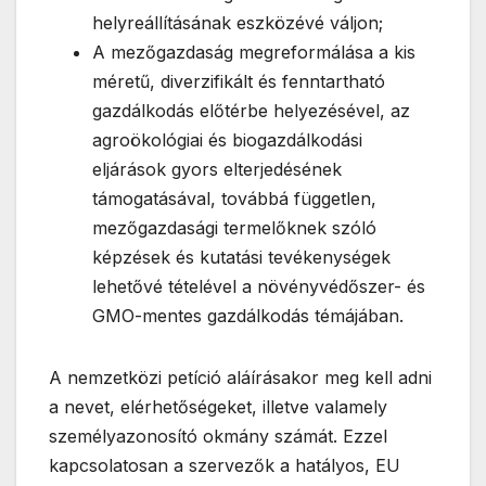
helyreállításának eszközévé váljon;
A mezőgazdaság megreformálása a kis
méretű, diverzifikált és fenntartható
gazdálkodás előtérbe helyezésével, az
agroökológiai és biogazdálkodási
eljárások gyors elterjedésének
támogatásával, továbbá független,
mezőgazdasági termelőknek szóló
képzések és kutatási tevékenységek
lehetővé tételével a növényvédőszer- és
GMO-mentes gazdálkodás témájában.
A nemzetközi petíció aláírásakor meg kell adni
a nevet, elérhetőségeket, illetve valamely
személyazonosító okmány számát. Ezzel
kapcsolatosan a szervezők a hatályos, EU