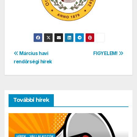
Bejegyzés
Március havi
FIGYELEM!
rendőrségi hírek
navigáció
További hírek
HÍREK
VÁLLALKOZÓK