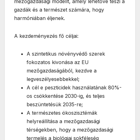
mezőgazdasági modellt, amely lehetővé teszi a
gazdák és a természet számára, hogy
harmóniában éljenek.
A kezdeményezés fő céljai:
A szintetikus növényvédő szerek
fokozatos kivonása az EU
mezőgazdaságából, kezdve a
legveszélyesebbekkel;
A cél e peszticidek használatának 80%-
os csökkentése 2030-ig, és teljes
beszüntetésük 2035-re;
A természetes ökoszisztémák
helyreállítása a mezőgazdasági
térségekben, hogy a mezőgazdasági
termelés a biológiai sokféleség