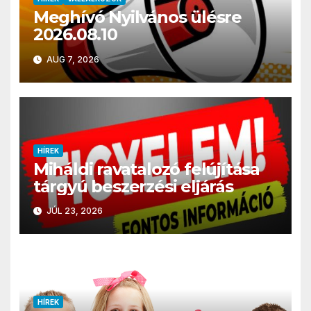
Meghívó Nyilvános ülésre
2026.08.10
AUG 7, 2026
HÍREK
Miháldi ravatalozó felújítása
tárgyú beszerzési eljárás
JÚL 23, 2026
HÍREK