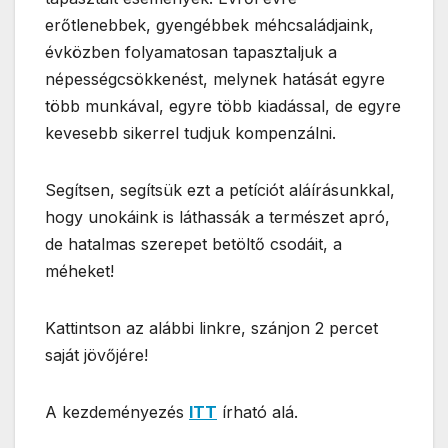
erőtlenebbek, gyengébbek méhcsaládjaink,
évközben folyamatosan tapasztaljuk a
népességcsökkenést, melynek hatását egyre
több munkával, egyre több kiadással, de egyre
kevesebb sikerrel tudjuk kompenzálni.
Segítsen, segítsük ezt a petíciót aláírásunkkal,
hogy unokáink is láthassák a természet apró,
de hatalmas szerepet betöltő csodáit, a
méheket!
Kattintson az alábbi linkre, szánjon 2 percet
saját jövőjére!
A kezdeményezés
ITT
írható alá.