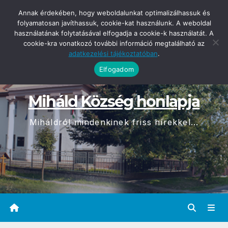
Skip
2026-08-10
Annak érdekében, hogy weboldalunkat optimalizálhassuk és
11:52
to
folyamatosan javíthassuk, cookie-kat használunk. A weboldal
használatának folytatásával elfogadja a cookie-k használatát. A
content
cookie-kra vonatkozó további információ megtalálható az
adatkezelési tájékoztatóban
.
Elfogadom
Miháld Község honlapja
Miháldról mindenkinek friss hírekkel...