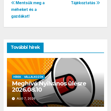
Bejegyzés
Mentsük meg a
Tájékoztatás
méheket és a
navigáció
gazdákat!
További hírek
HÍREK
VÁLLALKOZÓK
Meghívó Nyilvános ülésre
2026.08.10
AUG 7, 2026