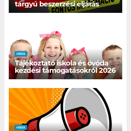
tárgyú beszerzési eljárás
HÍREK
Tájékoztató iskola és óvóda
kezdési támogatásokról 2026
HÍREK