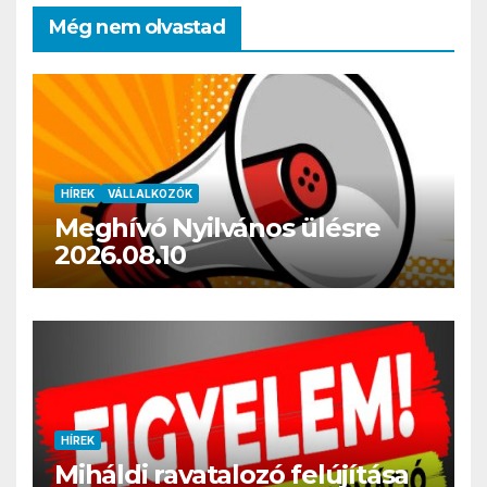
Még nem olvastad
HÍREK
VÁLLALKOZÓK
Meghívó Nyilvános ülésre
2026.08.10
HÍREK
Miháldi ravatalozó felújítása