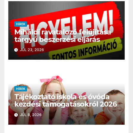
HÍREK
Miháldi ravatalozó felújítása
tárgyú beszerzési eljárás
JÚL 23, 2026
HÍREK
Tájékoztató iskola és óvóda
kezdési támogatásokról 2026
JÚL 8, 2026