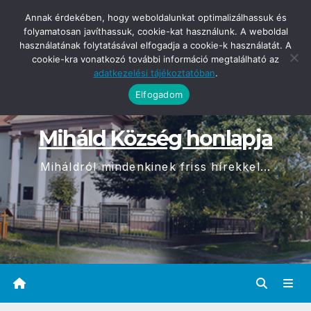
Skip
2026-08-08
Annak érdekében, hogy weboldalunkat optimalizálhassuk és
01:15
to
folyamatosan javíthassuk, cookie-kat használunk. A weboldal
használatának folytatásával elfogadja a cookie-k használatát. A
content
cookie-kra vonatkozó további információ megtalálható az
adatkezelési tájékoztatóban
.
Elfogadom
Miháld Község honlapja
Miháldról mindenkinek friss hírekkel...