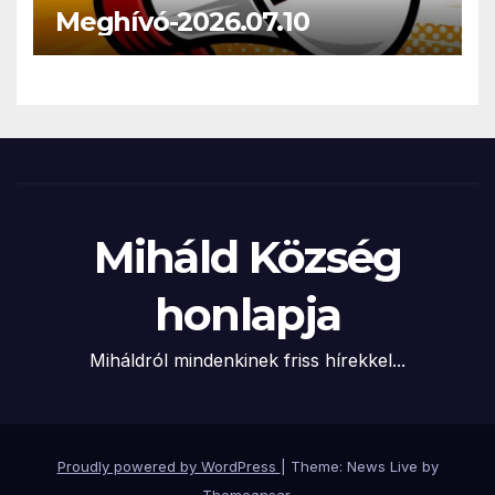
Meghívó-2026.07.10
Miháld Község
honlapja
Miháldról mindenkinek friss hírekkel...
Proudly powered by WordPress
|
Theme: News Live by
Themeansar
.