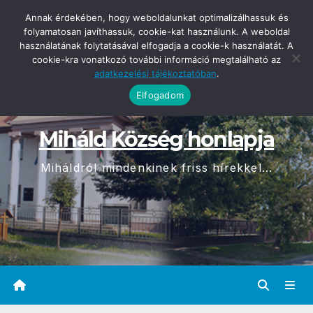
Skip
2026-08-08
Annak érdekében, hogy weboldalunkat optimalizálhassuk és
09:34
to
folyamatosan javíthassuk, cookie-kat használunk. A weboldal
használatának folytatásával elfogadja a cookie-k használatát. A
content
cookie-kra vonatkozó további információ megtalálható az
adatkezelési tájékoztatóban
.
Elfogadom
Miháld Község honlapja
Miháldról mindenkinek friss hírekkel...