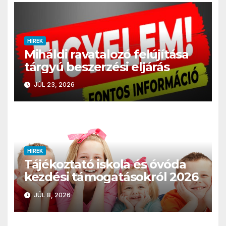
HÍREK
Miháldi ravatalozó felújítása
tárgyú beszerzési eljárás
JÚL 23, 2026
HÍREK
Tájékoztató iskola és óvóda
kezdési támogatásokról 2026
JÚL 8, 2026