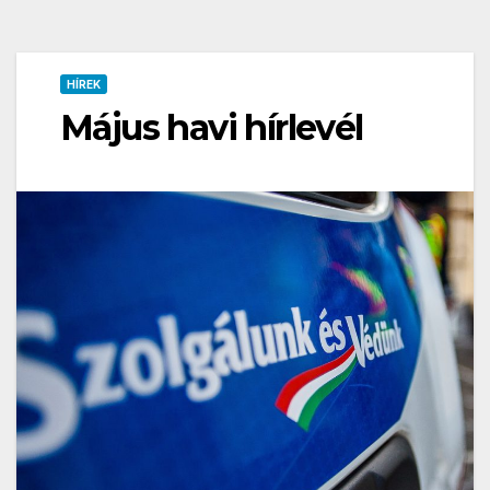
HÍREK
Május havi hírlevél