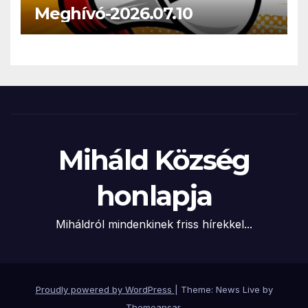
Meghívó-2026.07.10
Miháld Község
honlapja
Miháldról mindenkinek friss hírekkel...
Proudly powered by WordPress
|
Theme: News Live by
Themeansar
.