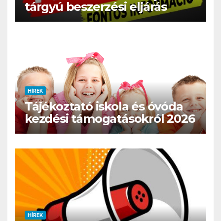
tárgyú beszerzési eljárás
HÍREK
Tájékoztató iskola és óvóda
kezdési támogatásokról 2026
HÍREK