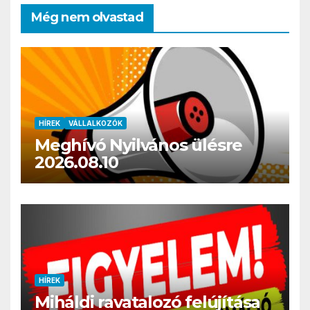
Még nem olvastad
HÍREK
VÁLLALKOZÓK
Meghívó Nyilvános ülésre
2026.08.10
HÍREK
Miháldi ravatalozó felújítása