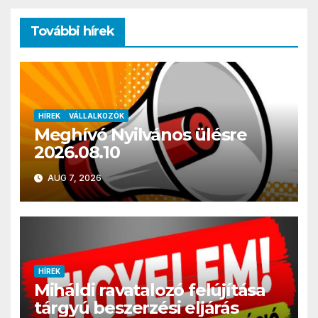
További hírek
HÍREK
VÁLLALKOZÓK
Meghívó Nyilvános ülésre
2026.08.10
AUG 7, 2026
HÍREK
Miháldi ravatalozó felújítása
tárgyú beszerzési eljárás