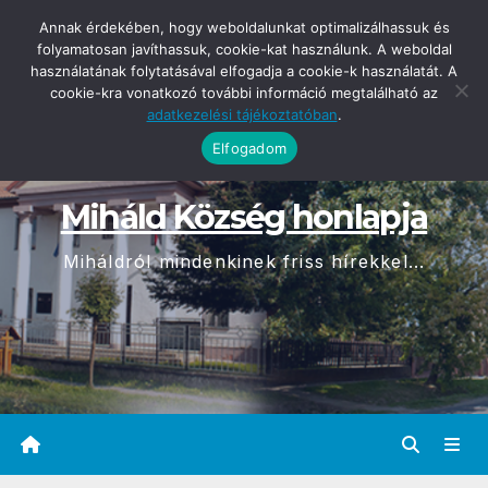
Skip
2026-08-09
Annak érdekében, hogy weboldalunkat optimalizálhassuk és
09:15
to
folyamatosan javíthassuk, cookie-kat használunk. A weboldal
használatának folytatásával elfogadja a cookie-k használatát. A
content
cookie-kra vonatkozó további információ megtalálható az
adatkezelési tájékoztatóban
.
Elfogadom
Miháld Község honlapja
Miháldról mindenkinek friss hírekkel...