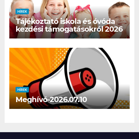
HÍREK
Tájékoztató iskola és óvóda
kezdési támogatásokról 2026
HÍREK
Meghívó-2026.07.10