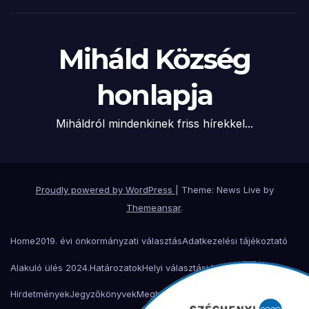
Miháld Község
honlapja
Miháldról mindenkinek friss hírekkel...
Proudly powered by WordPress
|
Theme: News Live by
Themeansar
.
Home
2019. évi önkormányzati választás
Adatkezelési tájékoztató
Alakuló ülés 2024.
Határozatok
Helyi választási bizottság
Hirdetmények
Jegyzőkönyvek
Meghívók
Miháld 900 éves ünnepség