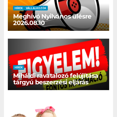
HÍREK
VÁLLALKOZÓK
Meghívó Nyilvános ülésre
2026.08.10
HÍREK
Miháldi ravatalozó felújítása
tárgyú beszerzési eljárás