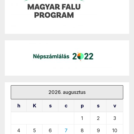
2026. augusztus
h
K
s
c
p
s
v
1
2
3
4
5
6
7
8
9
10