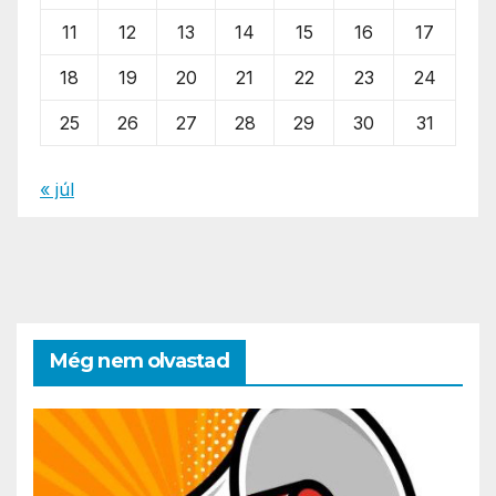
11
12
13
14
15
16
17
18
19
20
21
22
23
24
25
26
27
28
29
30
31
« júl
Még nem olvastad