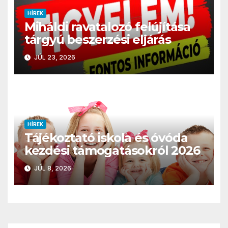
HÍREK
Miháldi ravatalozó felújítása
tárgyú beszerzési eljárás
JÚL 23, 2026
HÍREK
Tájékoztató iskola és óvóda
kezdési támogatásokról 2026
JÚL 8, 2026