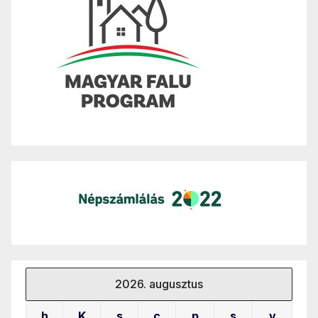
2026. augusztus
h
K
s
c
p
s
v