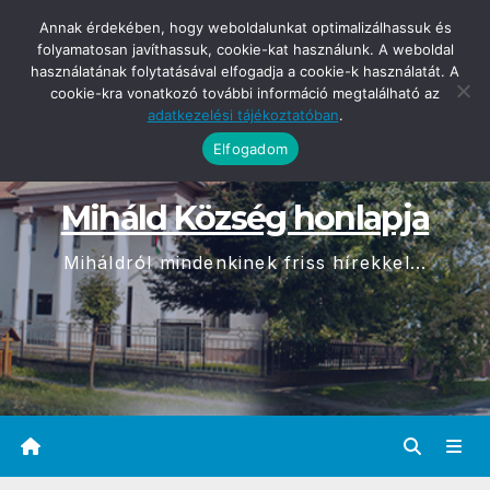
Skip
2026-08-10
Annak érdekében, hogy weboldalunkat optimalizálhassuk és
08:31
to
folyamatosan javíthassuk, cookie-kat használunk. A weboldal
használatának folytatásával elfogadja a cookie-k használatát. A
content
cookie-kra vonatkozó további információ megtalálható az
adatkezelési tájékoztatóban
.
Elfogadom
Miháld Község honlapja
Miháldról mindenkinek friss hírekkel...