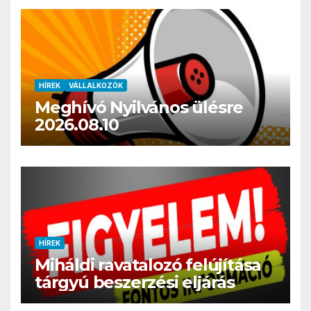
HÍREK
VÁLLALKOZÓK
Meghívó Nyilvános ülésre
2026.08.10
HÍREK
Miháldi ravatalozó felújítása
tárgyú beszerzési eljárás