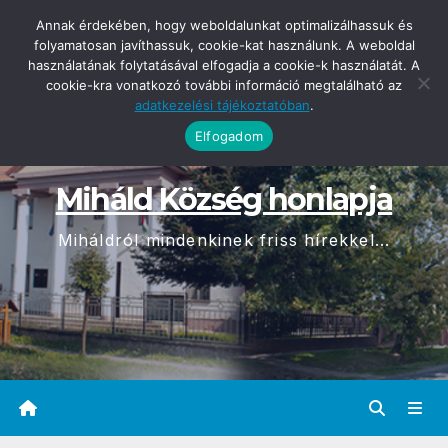
Skip
2026-08-09
Annak érdekében, hogy weboldalunkat optimalizálhassuk és
09:15
to
folyamatosan javíthassuk, cookie-kat használunk. A weboldal
használatának folytatásával elfogadja a cookie-k használatát. A
content
cookie-kra vonatkozó további információ megtalálható az
adatkezelési tájékoztatóban
.
Elfogadom
Miháld Község honlapja
Miháldról mindenkinek friss hírekkel...