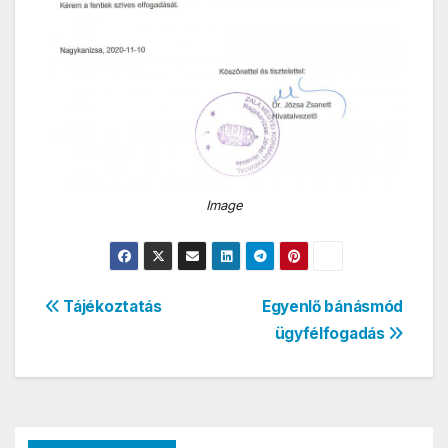
Image
Bejegyzés
Tájékoztatás
Egyenlő bánásmód
ügyfélfogadás
navigáció