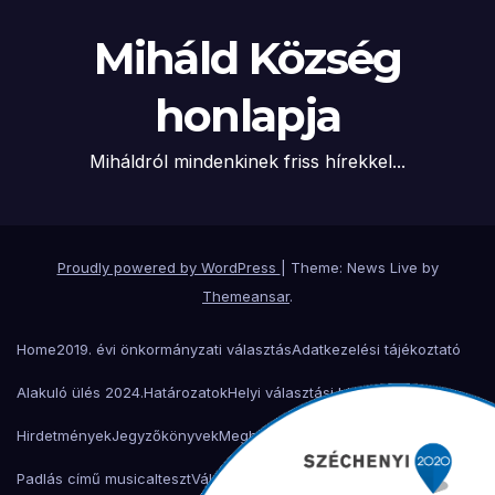
Miháld Község
honlapja
Miháldról mindenkinek friss hírekkel...
Proudly powered by WordPress
|
Theme: News Live by
Themeansar
.
Home
2019. évi önkormányzati választás
Adatkezelési tájékoztató
Alakuló ülés 2024.
Határozatok
Helyi választási bizottság
Hirdetmények
Jegyzőkönyvek
Meghívók
Miháld 900 éves ünnepség
Padlás című musical
teszt
Választási bizottság
Választási iroda