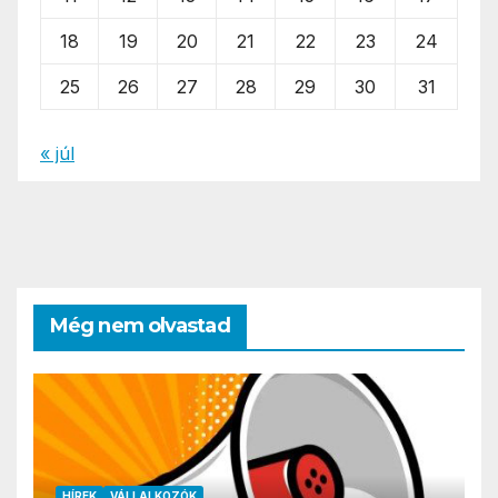
18
19
20
21
22
23
24
25
26
27
28
29
30
31
« júl
Még nem olvastad
HÍREK
VÁLLALKOZÓK