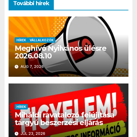
További hírek
HÍREK
VÁLLALKOZÓK
Meghívó Nyilvános ülésre
2026.08.10
AUG 7, 2026
HÍREK
Miháldi ravatalozó felújítása
tárgyú beszerzési eljárás
JÚL 23, 2026