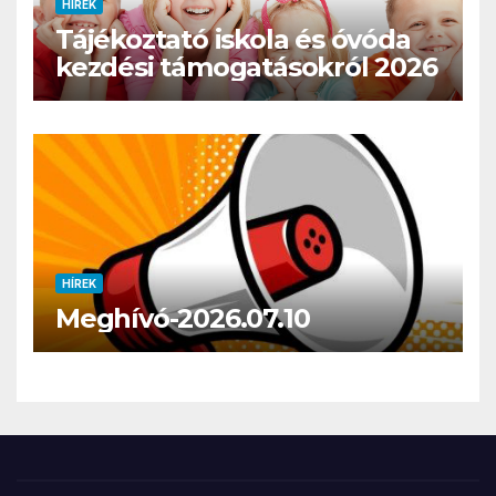
HÍREK
Tájékoztató iskola és óvóda
kezdési támogatásokról 2026
HÍREK
Meghívó-2026.07.10