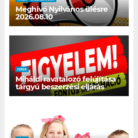
Meghívó Nyilvános ülésre
2026.08.10
HÍREK
Miháldi ravatalozó felújítása
tárgyú beszerzési eljárás