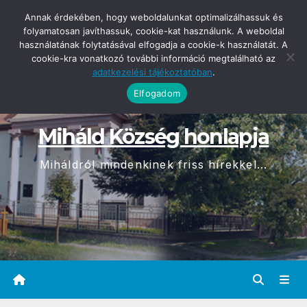
Skip
2026-08-10
Annak érdekében, hogy weboldalunkat optimalizálhassuk és
10:31
to
folyamatosan javíthassuk, cookie-kat használunk. A weboldal
használatának folytatásával elfogadja a cookie-k használatát. A
content
cookie-kra vonatkozó további információ megtalálható az
adatkezelési tájékoztatóban
.
Elfogadom
Miháld Község honlapja
Miháldról mindenkinek friss hírekkel...