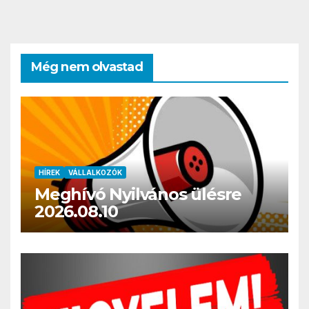
Még nem olvastad
HÍREK
VÁLLALKOZÓK
Meghívó Nyilvános ülésre
2026.08.10