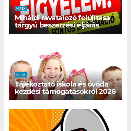
HÍREK
Miháldi ravatalozó felújítása
tárgyú beszerzési eljárás
HÍREK
Tájékoztató iskola és óvóda
kezdési támogatásokról 2026