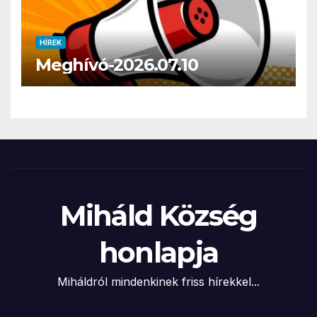
HÍREK
Meghívó-2026.07.10
Miháld Község
honlapja
Miháldról mindenkinek friss hírekkel...