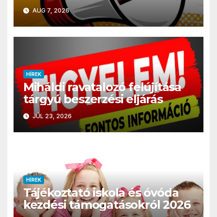
AUG 7, 2026
HÍREK
Miháldi ravatalozó felújítása
tárgyú beszerzési eljárás
JÚL 23, 2026
HÍREK
Tájékoztató iskola és óvóda
kezdési támogatásokról 2026