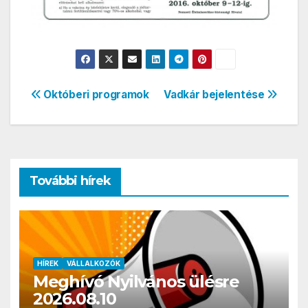
Bejegyzés
Októberi programok
Vadkár bejelentése
navigáció
További hírek
HÍREK
VÁLLALKOZÓK
Meghívó Nyilvános ülésre
2026.08.10