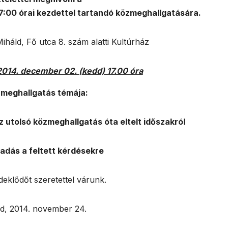
7:00 órai kezdettel tartandó közmeghallgatására.
iháld, Fő utca 8. szám alatti Kultúrház
 2014. december 02. (kedd) 17.00 óra
meghallgatás témája:
 utolsó közmeghallgatás óta eltelt időszakról
adás a feltett kérdésekre
eklődőt szeretettel várunk.
d, 2014. november 24.