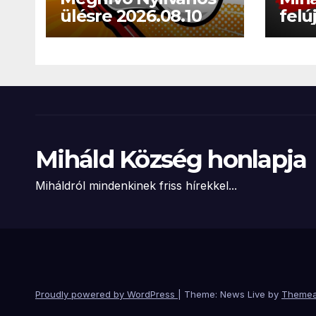
ülésre 2026.08.10
felú
besz
Miháld Község honlapja
Miháldról mindenkinek friss hírekkel...
Proudly powered by WordPress
|
Theme: News Live by
Themea