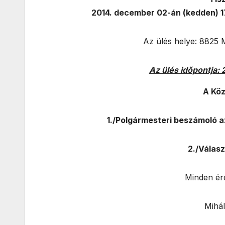
2014. december 02-án (kedden) 1
Az ülés helye: 8825 M
Az ülés időpontja:
A Köz
1./Polgármesteri beszámoló az
2./Válasz
Minden érd
Mihál