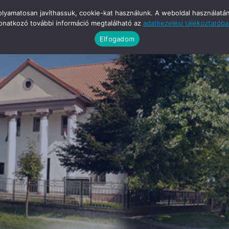
yamatosan javíthassuk, cookie-kat használunk. A weboldal használatának
onatkozó további információ megtalálható az
adatkezelési tájékoztatób
Elfogadom