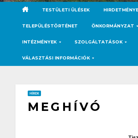
TESTÜLETI ÜLÉSEK
HIRDETMÉNY
TELEPÜLÉSTÖRTÉNET
ÖNKORMÁNYZAT
INTÉZMÉNYEK
SZOLGÁLTATÁSOK
VÁLASZTÁSI INFORMÁCIÓK
HÍREK
M E G H Í V Ó
Tis