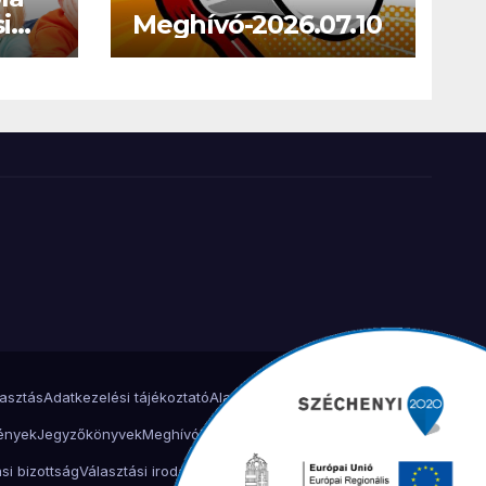
i
Meghívó-2026.07.10
lasztás
Adatkezelési tájékoztató
Alakuló ülés 2024.
Határozatok
ények
Jegyzőkönyvek
Meghívók
Miháld 900 éves ünnepség
si bizottság
Választási iroda
Választási iroda
Köszöntő