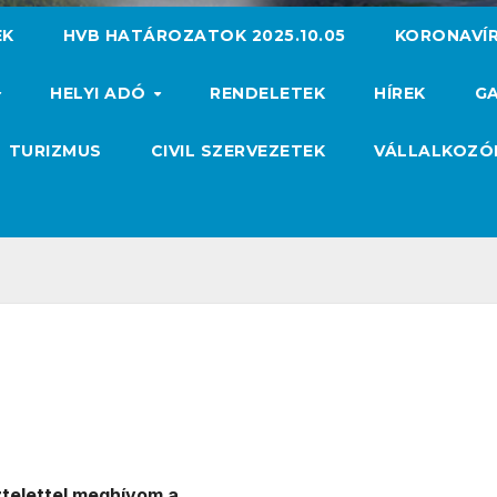
EK
HVB HATÁROZATOK 2025.10.05
KORONAVÍ
HELYI ADÓ
RENDELETEK
HÍREK
GA
TURIZMUS
CIVIL SZERVEZETEK
VÁLLALKOZ
ztelettel meghívom a