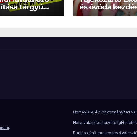
jítása tárgyú
és óvóda kezdés
erzési eljárás
támogatásokról
2026
Home
2019. évi önkormányzati vá
Helyi választási bizottság
Hirdetm
nsar
.
Padlás című musical
teszt
Választá