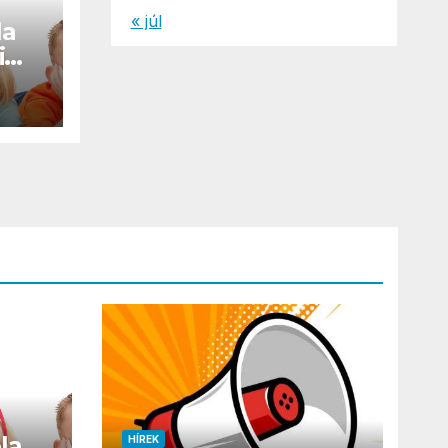
« júl
la
i
la
HÍREK