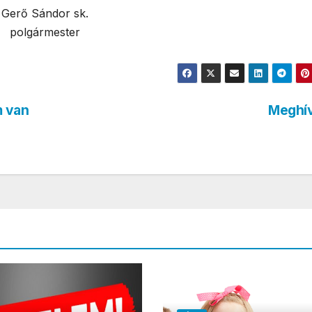
Gerő Sándor sk.
polgármester
m van
Meghí