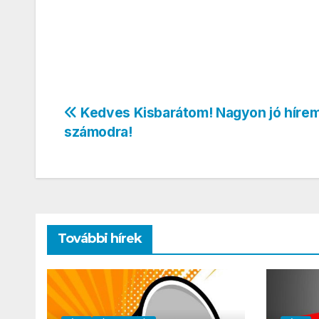
Bejegyzés
Kedves Kisbarátom! Nagyon jó híre
számodra!
navigáció
További hírek