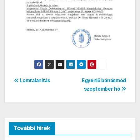
Bejegyzés
Lomtalanítás
Egyenlő bánásmód
szeptember hó
navigáció
További hírek