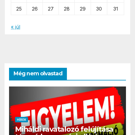
25
26
27
28
29
30
31
« júl
Még nem olvastad
HÍREK
Miháldi ravatalozó felújítása