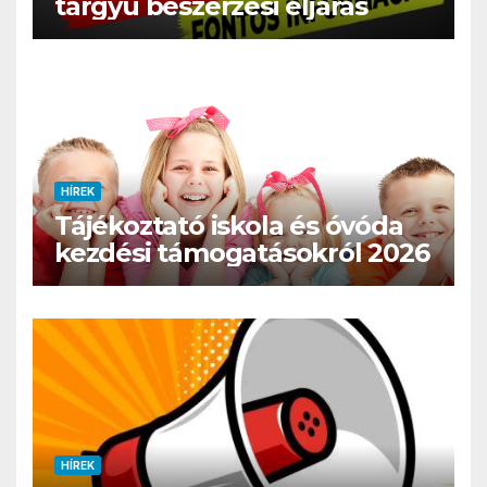
tárgyú beszerzési eljárás
HÍREK
Tájékoztató iskola és óvóda
kezdési támogatásokról 2026
HÍREK