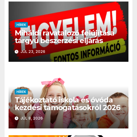
HÍREK
Miháldi ravatalozó felújítása
tárgyú beszerzési eljárás
JÚL 23, 2026
HÍREK
Tájékoztató iskola és óvóda
kezdési támogatásokról 2026
JÚL 8, 2026