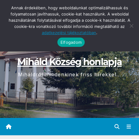
Skip
2026-08-07
Annak érdekében, hogy weboldalunkat optimalizálhassuk és
05:01
to
folyamatosan javíthassuk, cookie-kat használunk. A weboldal
használatának folytatásával elfogadja a cookie-k használatát. A
content
cookie-kra vonatkozó további információ megtalálható az
adatkezelési tájékoztatóban
.
Elfogadom
Miháld Község honlapja
Miháldról mindenkinek friss hírekkel...