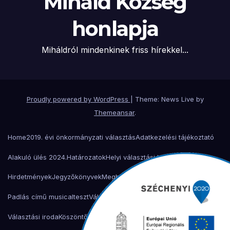
Miháld Község
honlapja
Miháldról mindenkinek friss hírekkel...
Proudly powered by WordPress
|
Theme: News Live by
Themeansar
.
Home
2019. évi önkormányzati választás
Adatkezelési tájékoztató
Alakuló ülés 2024.
Határozatok
Helyi választási bizottság
Hirdetmények
Jegyzőkönyvek
Meghívók
Miháld 900 éves ünnepség
Padlás című musical
teszt
Választási bizottság
Választási iroda
Választási iroda
Köszöntő
Településtörténet
Önkormányzat
Helyi adó