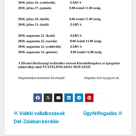
Bejegyzés
Vidéki vállalkozások
Ügyfélfogadás
Dél-Zalában kérdőív
navigáció