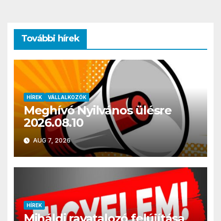
További hírek
HÍREK
VÁLLALKOZÓK
Meghívó Nyilvános ülésre
2026.08.10
AUG 7, 2026
HÍREK
Miháldi ravatalozó felújítása