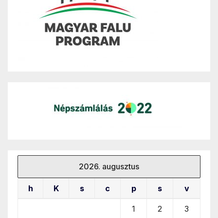
2026. augusztus
h
K
s
c
p
s
v
1
2
3