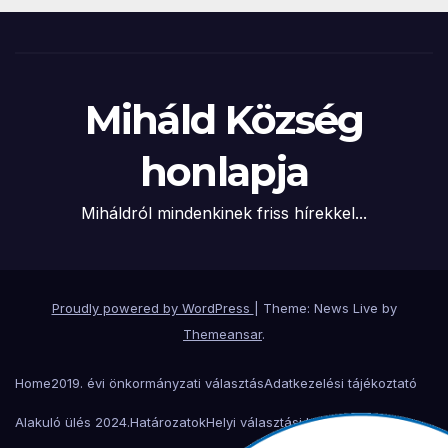
Miháld Község
honlapja
Miháldról mindenkinek friss hírekkel...
Proudly powered by WordPress
|
Theme: News Live by
Themeansar
.
Home
2019. évi önkormányzati választás
Adatkezelési tájékoztató
Alakuló ülés 2024.
Határozatok
Helyi választási bizottság