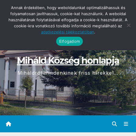
Skip
2026-08-09
Annak érdekében, hogy weboldalunkat optimalizálhassuk és
00:41
to
folyamatosan javíthassuk, cookie-kat használunk. A weboldal
használatának folytatásával elfogadja a cookie-k használatát. A
content
cookie-kra vonatkozó további információ megtalálható az
adatkezelési tájékoztatóban
.
Elfogadom
Miháld Község honlapja
Miháldról mindenkinek friss hírekkel...