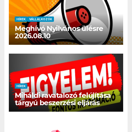
HÍREK
VÁLLALKOZÓK
Meghívó Nyilvános ülésre
2026.08.10
HÍREK
Miháldi ravatalozó felújítása
tárgyú beszerzési eljárás