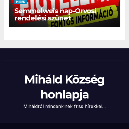
HÍREK
Semmelweis nap-Orvosi
rendelési szünet
Miháld Község
honlapja
Miháldról mindenkinek friss hírekkel...