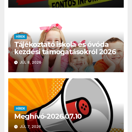
HÍREK
Tájékoztató iskola és óvóda
kezdési támogatásokról 2026
JÚL 8, 2026
HÍREK
Meghívó-2026.07.10
JÚL 7, 2026