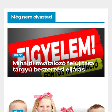
Még nem olvastad
HÍREK
Miháldi ravatalozó felújítása
tárgyú beszerzési eljárás