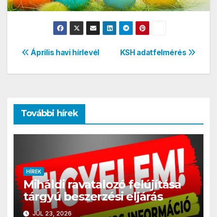
Bejegyzés
Április havi hírlevél
KSH adatfelmérés
navigáció
További hírek
HÍREK
Miháldi ravatalozó felújítása
tárgyú beszerzési eljárás
JÚL 23, 2026