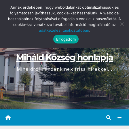
Skip
2026-08-07
Annak érdekében, hogy weboldalunkat optimalizálhassuk és
08:10
to
folyamatosan javíthassuk, cookie-kat használunk. A weboldal
használatának folytatásával elfogadja a cookie-k használatát. A
content
cookie-kra vonatkozó további információ megtalálható az
adatkezelési tájékoztatóban
.
Elfogadom
Miháld Község honlapja
Miháldról mindenkinek friss hírekkel...