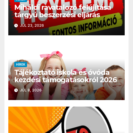
Miháldi ravatalozó felújítása
tárgyú beszerzési eljárás
JÚL 23, 2026
HÍREK
Tájékoztató iskola és óvóda
kezdési támogatásokról 2026
JÚL 8, 2026