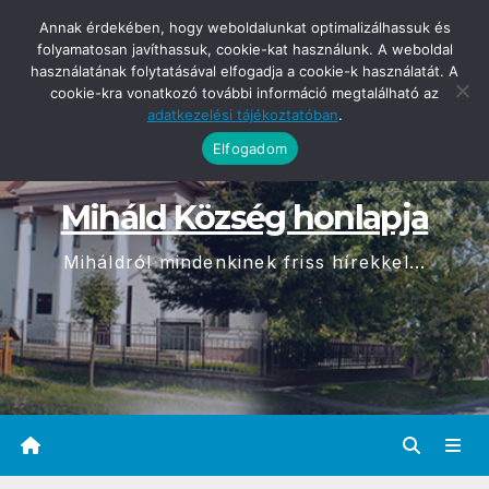
Skip
2026-08-06
Annak érdekében, hogy weboldalunkat optimalizálhassuk és
08:12
to
folyamatosan javíthassuk, cookie-kat használunk. A weboldal
használatának folytatásával elfogadja a cookie-k használatát. A
content
cookie-kra vonatkozó további információ megtalálható az
adatkezelési tájékoztatóban
.
Elfogadom
Miháld Község honlapja
Miháldról mindenkinek friss hírekkel...