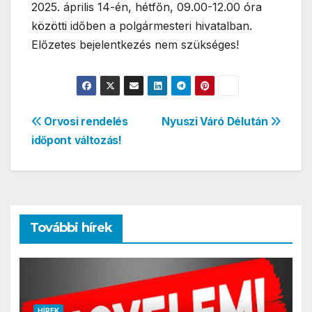
2025. április 14-én, hétfőn, 09.00-12.00 óra
közötti időben a polgármesteri hivatalban.
Előzetes bejelentkezés nem szükséges!
Bejegyzés
Orvosi rendelés
Nyuszi Váró Délután
időpont változás!
navigáció
További hírek
HÍREK