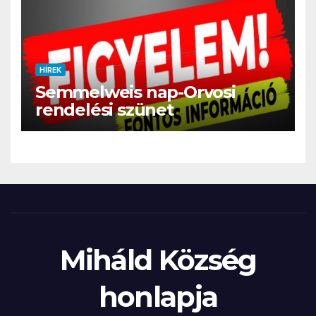
HÍREK
Semmelweis nap-Orvosi
rendelési szünet
Miháld Község
honlapja