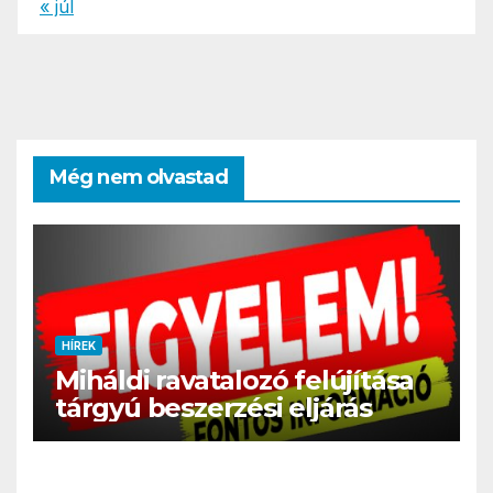
« júl
Még nem olvastad
HÍREK
Miháldi ravatalozó felújítása
tárgyú beszerzési eljárás