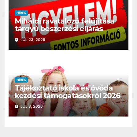
HÍREK
Miháldi ravatalozó felújítása
tárgyú beszerzési eljárás
JÚL 23, 2026
HÍREK
Tájékoztató iskola és óvóda
kezdési támogatásokról 2026
JÚL 8, 2026