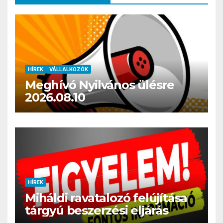
HÍREK
VÁLLALKOZÓK
Meghívó Nyilvános ülésre
2026.08.10
HÍREK
Miháldi ravatalozó felújítása
tárgyú beszerzési eljárás