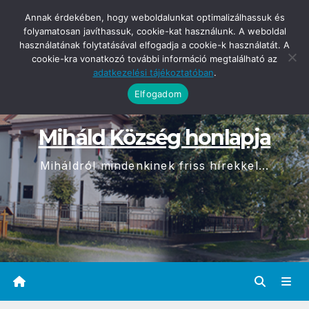
Skip
2026-08-08
Annak érdekében, hogy weboldalunkat optimalizálhassuk és
08:52
to
folyamatosan javíthassuk, cookie-kat használunk. A weboldal
használatának folytatásával elfogadja a cookie-k használatát. A
content
cookie-kra vonatkozó további információ megtalálható az
adatkezelési tájékoztatóban
.
Elfogadom
Miháld Község honlapja
Miháldról mindenkinek friss hírekkel...