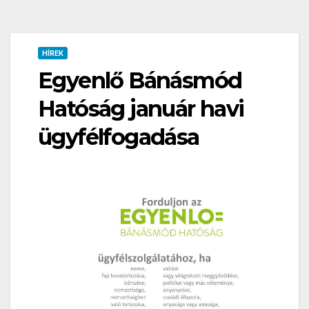
HÍREK
Egyenlő Bánásmód
Hatóság január havi
ügyfélfogadása