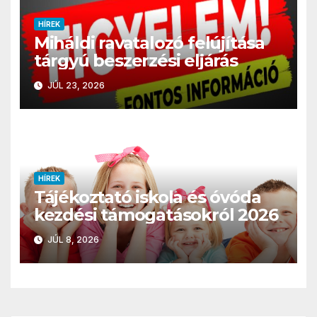
HÍREK
Miháldi ravatalozó felújítása
tárgyú beszerzési eljárás
JÚL 23, 2026
HÍREK
Tájékoztató iskola és óvóda
kezdési támogatásokról 2026
JÚL 8, 2026