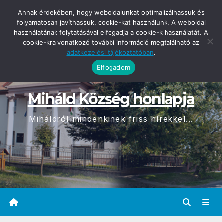
Skip
2026-08-09
Annak érdekében, hogy weboldalunkat optimalizálhassuk és
09:18
to
folyamatosan javíthassuk, cookie-kat használunk. A weboldal
használatának folytatásával elfogadja a cookie-k használatát. A
content
cookie-kra vonatkozó további információ megtalálható az
adatkezelési tájékoztatóban
.
Elfogadom
Miháld Község honlapja
Miháldról mindenkinek friss hírekkel...