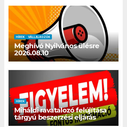
HÍREK
VÁLLALKOZÓK
Meghívó Nyilvános ülésre
2026.08.10
HÍREK
Miháldi ravatalozó felújítása
tárgyú beszerzési eljárás