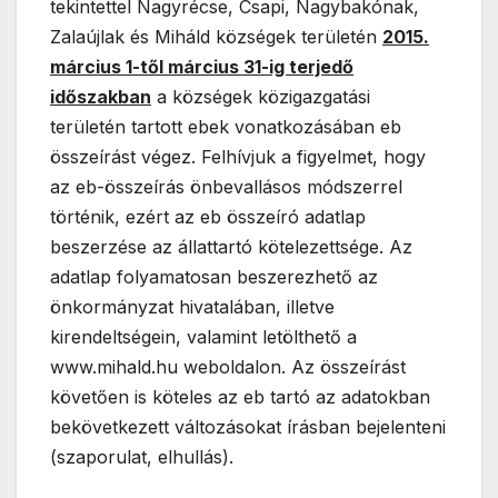
tekintettel Nagyrécse, Csapi, Nagybakónak,
Zalaújlak és Miháld községek területén
2015.
március 1-től március 31-ig terjedő
időszakban
a községek közigazgatási
területén tartott ebek vonatkozásában eb
összeírást végez. Felhívjuk a figyelmet, hogy
az eb-összeírás önbevallásos módszerrel
történik, ezért az eb összeíró adatlap
beszerzése az állattartó kötelezettsége. Az
adatlap folyamatosan beszerezhető az
önkormányzat hivatalában, illetve
kirendeltségein, valamint letölthető a
www.mihald.hu weboldalon. Az összeírást
követően is köteles az eb tartó az adatokban
bekövetkezett változásokat írásban bejelenteni
(szaporulat, elhullás).