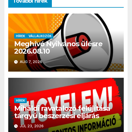
További hírek
HÍREK
VÁLLALKOZÓK
Meghívó Nyilvános ülésre
2026.08.10
AUG 7, 2026
HÍREK
Miháldi ravatalozó felújítása
tárgyú beszerzési eljárás
JÚL 23, 2026