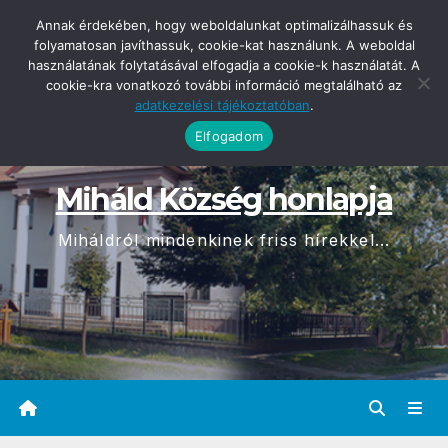
Skip
2026-08-08
Annak érdekében, hogy weboldalunkat optimalizálhassuk és
15:57
to
folyamatosan javíthassuk, cookie-kat használunk. A weboldal
használatának folytatásával elfogadja a cookie-k használatát. A
content
cookie-kra vonatkozó további információ megtalálható az
adatkezelési tájékoztatóban
.
Elfogadom
Miháld Község honlapja
Miháldról mindenkinek friss hírekkel...