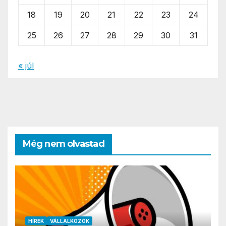
18
19
20
21
22
23
24
25
26
27
28
29
30
31
« júl
Még nem olvastad
HÍREK
VÁLLALKOZÓK