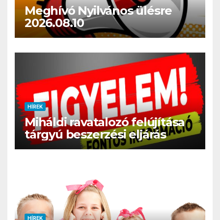
Meghívó Nyilvános ülésre
2026.08.10
HÍREK
Miháldi ravatalozó felújítása
tárgyú beszerzési eljárás
HÍREK