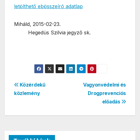
letölthető ebösszeíró adatlap
Miháld, 2015-02-23.
Hegedüs Szilvia jegyző sk.
Bejegyzés
Közérdekű
Vagyonvédelmi és
közlemény
Drogprevenciós
navigáció
előadás