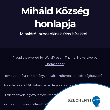
Miháld Község
honlapja
Miháldról mindenkinek friss hírekkel...
Proudly powered by WordPress
|
Theme: News Live by
Themeansar
.
Home
2019. évi önkormányzati választás
Adatkezelési tájékoztató
Alakuló ülés 2024.
Határozatok
Helyi választási bizottság
Hirdetmények
Jegyzőkönyvek
Meghívók
Miháld 900 éves ünnepség
Padlás című musical
teszt
Választási bizottság
Választási iroda