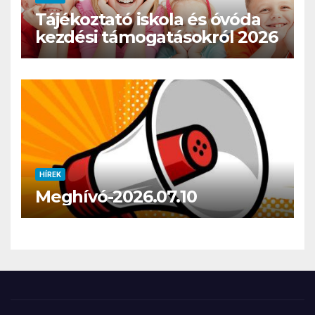
Tájékoztató iskola és óvóda
kezdési támogatásokról 2026
HÍREK
Meghívó-2026.07.10