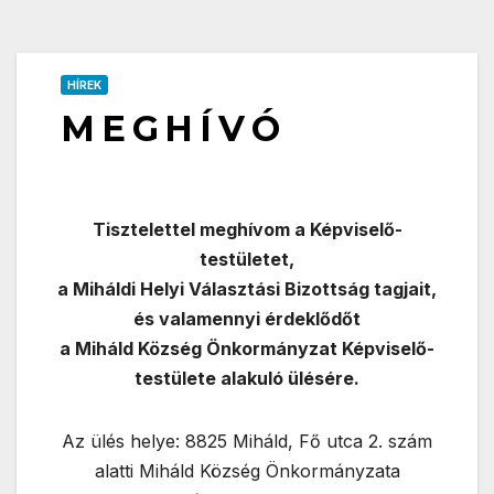
HÍREK
M E G H Í V Ó
Tisztelettel meghívom a Képviselő-
testületet,
a Miháldi Helyi Választási Bizottság tagjait,
és valamennyi érdeklődőt
a Miháld Község Önkormányzat Képviselő-
testülete alakuló ülésére.
Az ülés helye: 8825 Miháld, Fő utca 2. szám
alatti Miháld Község Önkormányzata