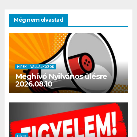
Még nem olvastad
HÍREK
VÁLLALKOZÓK
Meghívó Nyilvános ülésre
2026.08.10
HÍREK