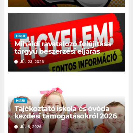
HÍREK
Miháldi ravatalozó felújítása
tárgyú beszerzési eljárás
JÚL 23, 2026
HÍREK
Tájékoztató iskola és óvóda
kezdési támogatásokról 2026
JÚL 8, 2026