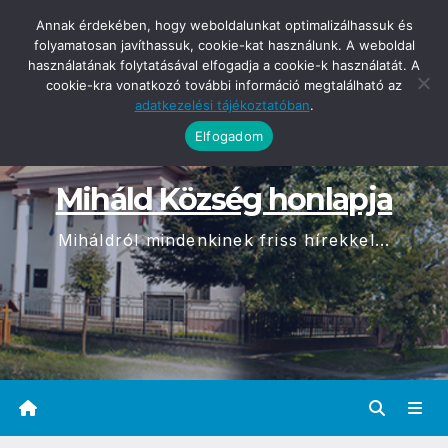
Skip
2026-08-08
Annak érdekében, hogy weboldalunkat optimalizálhassuk és
07:01
to
folyamatosan javíthassuk, cookie-kat használunk. A weboldal
használatának folytatásával elfogadja a cookie-k használatát. A
content
cookie-kra vonatkozó további információ megtalálható az
adatkezelési tájékoztatóban
.
Elfogadom
Miháld Község honlapja
Miháldról mindenkinek friss hírekkel...