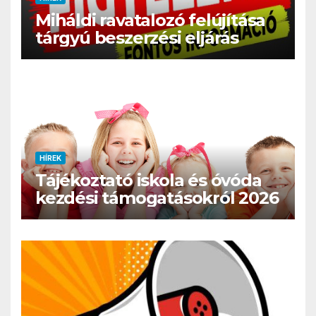
Miháldi ravatalozó felújítása
tárgyú beszerzési eljárás
HÍREK
Tájékoztató iskola és óvóda
kezdési támogatásokról 2026