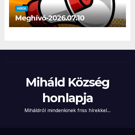
HÍREK
Meghívó-2026.07.10
Miháld Község
honlapja
Miháldról mindenkinek friss hírekkel...